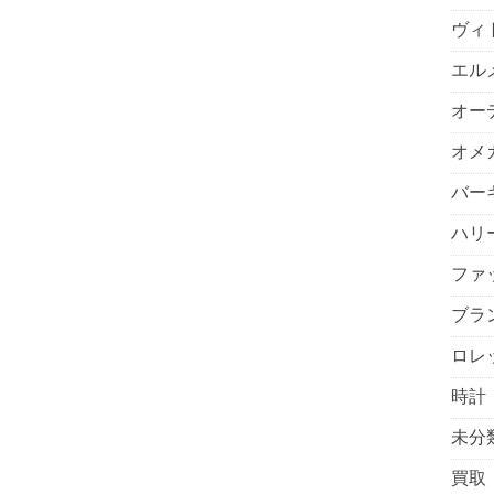
ヴィ
エル
オー
オメ
バー
ハリ
ファ
ブラ
ロレ
時計
未分
買取