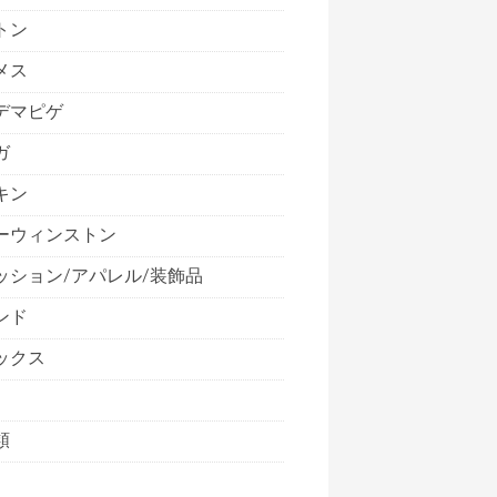
トン
メス
デマピゲ
ガ
キン
ーウィンストン
ッション/アパレル/装飾品
ンド
ックス
類