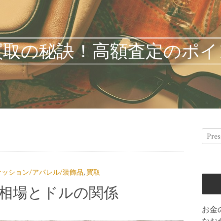
買取の秘訣！高額査定のポイ
ァッション/アパレル/装飾品
,
買取
相場とドルの関係
お金