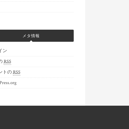
メタ情報
イン
の
RSS
ントの
RSS
ress.org