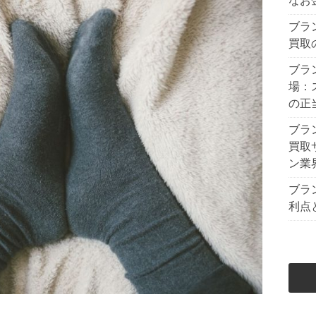
なお
ブラ
買取
ブラ
場：
の正
ブラ
買取
ン業
ブラ
利点