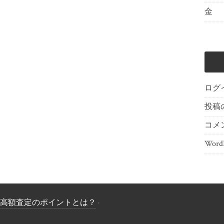
金
ログ
投稿
コメ
WordP
高額査定のポイントとは？
·